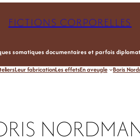
FICTIONS CORPORELLES
ques somatiques documentaires et parfois diploma
teliers
Leur fabrication
Les effets
En aveugle
Boris Nor
ORIS NORDMA