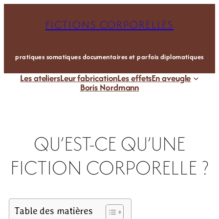
Aller
FICTIONS CORPORELLES
au
contenu
pratiques somatiques documentaires et parfois diplomatiques
Les ateliers
Leur fabrication
Les effets
En aveugle
Boris Nordmann
QU’EST-CE QU’UNE
FICTION CORPORELLE ?
Table des matières